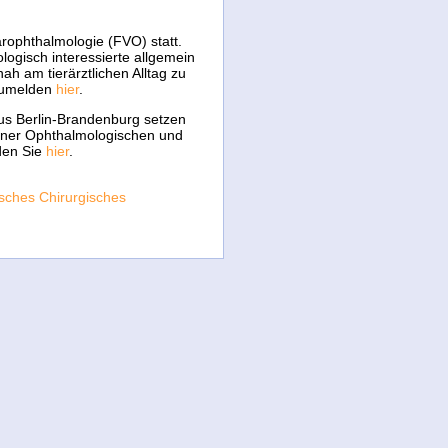
ärophthalmologie (FVO) statt.
ogisch interessierte allgemein
h am tierärztlichen Alltag zu
nzumelden
hier
.
us Berlin-Brandenburg setzen
rliner Ophthalmologischen und
den Sie
hier
.
sches Chirurgisches